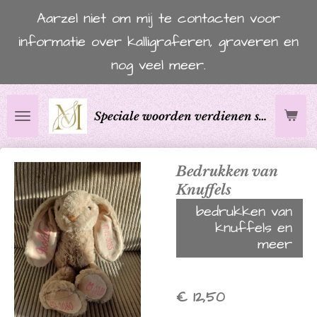
Aarzel niet om mij te contacten voor
Ga
informatie over kalligraferen, graveren en
direct
nog veel meer.
naar
de
hoofdinhoud
Speciale woorden verdienen speciaal schrift.
Bedrukken van
Knuffels
bedrukken van
knuffels en
meer
€ 12,50