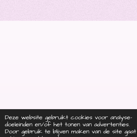
n
n
n
n
3
.
2
5
s
t
e
r
r
e
n
Deze website gebruikt cookies voor analyse-
doeleinden en/of het tonen van advertenties.
Door gebruik te blijven maken van de site gaat